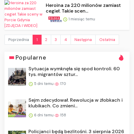
Heroina za 220 milionów zamiast
cegieł. Takie scen...
1 miesiąc temu
Poprzednia
1
2
3
4
Następna
Ostatnia
Popularne
Sytuacja wymknęła się spod kontroli. 60
tys. migrantów sztur...
5 dni temu
170
Sejm zdecydował. Rewolucja w żłobkach i
klubikach. Co zmieni...
6 dni temu
158
Policjanci będą bezlitośni. 3 sierpnia 2026