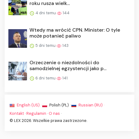
roku rusza wielk...
4 dni temu
144
Wtedy ma wrócić CPN. Minister: O tyle
może potanieć paliwo
5 dni temu
143
Orzeczenie o niezdolności do
samodzielnej egzystencji jako p...
6 dni temu
141
English (US) ·
Polish (PL) ·
Russian (RU) ·
Kontakt
·
Regulamin
·
O nas
·
© LEX 2026. Wszelkie prawa zastrzeżone.